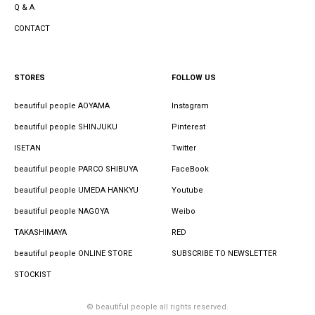
Q & A
CONTACT
STORES
FOLLOW US
beautiful people AOYAMA
Instagram
beautiful people SHINJUKU
Pinterest
ISETAN
Twitter
beautiful people PARCO SHIBUYA
FaceBook
beautiful people UMEDA HANKYU
Youtube
beautiful people NAGOYA
Weibo
TAKASHIMAYA
RED
beautiful people ONLINE STORE
SUBSCRIBE TO NEWSLETTER
STOCKIST
© beautiful people all rights reserved.