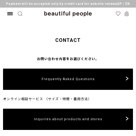
Payment will be accepted only by credit card for website renewal.
JP
/ EN
Register and get 10% OFF on your first order.
Payment will be accepted only by credit card for website renewal.
CONTACT
お問い合わせ内容をお選びください。
Frequently Asked Questions
オンライン相談サービス （サイズ・特徴・着用方法）
Inquiries about products and stores